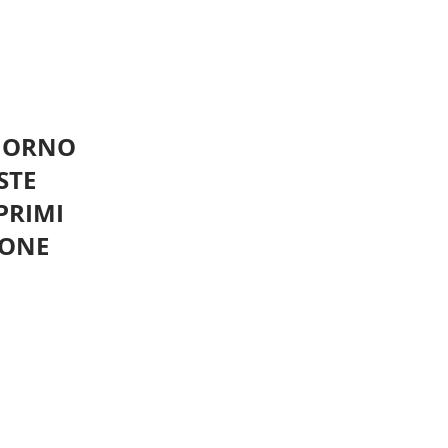
GIORNO
STE
PRIMI
UONE