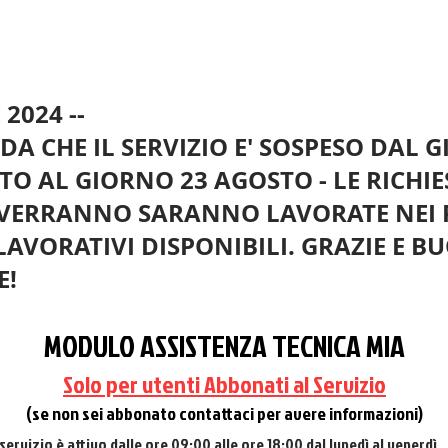
 2024 --
RDA CHE IL SERVIZIO E' SOSPESO DAL 
TO AL GIORNO 23 AGOSTO - LE RICHIE
RVERRANNO SARANNO LAVORATE NEI 
LAVORATIVI DISPONIBILI. GRAZIE E B
E!
MODULO ASSISTENZA TECNICA MIA
Solo per utenti Abbonati al Servizio
(se non sei abbonato contattaci per avere informazioni)
l servizio è attivo dalle ore 09:00
alle ore 18
:00 dal lunedì al venerdì